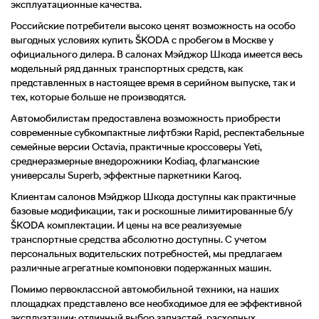
эксплуатационные качества.
Российские потребители высоко ценят возможность на особо
выгодных условиях купить
Skoda
с пробегом в Москве у
официального дилера. В салонах Мэйджор Шкода имеется весь
модельный ряд данных транспортных средств, как
представленных в настоящее время в серийном выпуске, так и
тех, которые больше не производятся.
Автомобилистам предоставлена возможность приобрести
современные субкомпактные лифтбэки Rapid, респектабельные
семейные версии Octavia, практичные кроссоверы Yeti,
среднеразмерные внедорожники Kodiaq, флагманские
универсалы Superb, эффектные паркетники Karoq.
Клиентам салонов Мэйджор Шкода доступны как практичные
базовые модификации, так и роскошные лимитированные б/у
Skoda
комплектации. И цены на все реализуемые
транспортные средства абсолютно доступны. С учетом
персональных водительских потребностей, мы предлагаем
различные агрегатные компоновки подержанных машин.
Помимо первоклассной автомобильной техники, на наших
площадках представлено все необходимое для ее эффективной
эксплуатации: отличный выбор запчастей, расходных