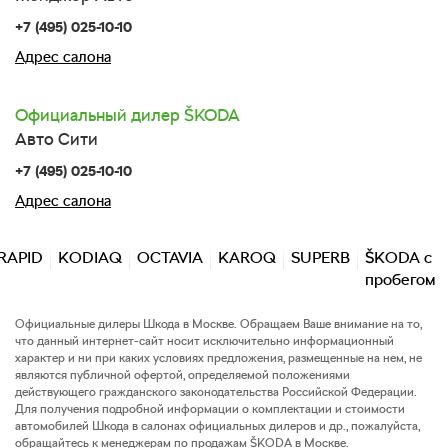
+7 (495) 025-10-10
Адрес салона
Официальный дилер
SKODA
Авто Сити
+7 (495) 025-10-10
Адрес салона
RAPID
KODIAQ
OCTAVIA
KAROQ
SUPERB
SKODA
с
пробегом
Официальные дилеры Шкода в Москве
. Обращаем Ваше внимание на то,
что данный интернет-сайт носит исключительно информационный
характер и ни при каких условиях предложения, размещенные на нем, не
являются публичной офертой, определяемой положениями
действующего гражданского законодательства Российской Федерации.
Для получения подробной информации о комплектации и стоимости
автомобилей Шкода в салонах официальных дилеров и др., пожалуйста,
обращайтесь к менеджерам по продажам
SKODA
в Москве.