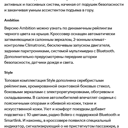
активных и пассивных систем, начиная от подушек безопасности
и заканчивая умным ассистентом подъема в гору.
Ambition
Версию Ambition можно узнать по динамичным рейлингам
черного цвета на крыше. Кроссовер оснащен автоматически
затемняющимся салонным зеркалом, 2-зонным климат-
контролем Climatronic, бесключевым запуском двигателя,
задними парктрониками, системой мультимедиа с Bluetooth.
Дополнительно предусмотрены передние шторки
безопасности, датчики дождя и света.
Style
Топовая комплектация Style дополнена серебристыми
рейлингами, хромированной окантовкой боковых стекол,
боковыми зеркалами с электрорегулировками, обогревом и
складыванием. В салоне автолюбителей впечатлят сиденья с
поясничными опорами и обивкой из кожи, ткани и
искусственной кожи. Уют и комфорт поездкам добавит
подсветка с 10 цветами, радио Bolero с поддержкой Bluetooth и
Smartlink. И наконец, в кроссовере появился специальный
индикатор, сигнализирующий о не пристегнутом пассажире, а