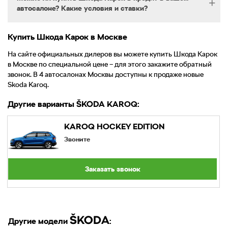
составляет 7,1-8,1 л на 100 км.
автосалоне? Какие условия и ставки?
Купить Шкода Карок в Москве
Конечно, в Skoda Major вы можете купить кроссовер и
воспользоваться программами кредитования с
На сайте официальных дилеров вы можете купить Шкода Карок
минимальной процентной ставкой от 0 % годовых. Для
в Москве по специальной цене – для этого закажите обратный
оформления кредита необходимо выбрать банк с наиболее
звонок. В 4 автосалонах Москвы доступны к продаже новые
привлекательными для вас условиями, заполнить анкету,
Skoda Karoq.
дождаться положительного ответа и заключить договор.
Другие варианты
Skoda
KAROQ
:
KAROQ HOCKEY EDITION
Звоните
Заказать звонок
Skoda
Другие модели
: