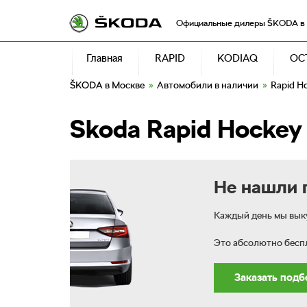
Официальные дилеры
SKODA
в
Главная
RAPID
KODIAQ
OC
Skoda
в Москве
»
Автомобили в наличии
»
Rapid Ho
RAPID
KODIAQ
OCTAVIA
KAROQ
SUPERB
Skoda Rapid Hockey 
RAPID HOCKEY EDITION
KODIAQ SPORTLINE
OCTAVIA HOCKEY EDITION
KAROQ HOCKEY EDITION
SUPERB COMBI
RAPID SPORT EDITION
KODIAQ LAURIN & KLEMENT
SUPERB SPORTLINE
Не нашли 
Каждый день мы выку
Это абсолютно бесп
Заказать под