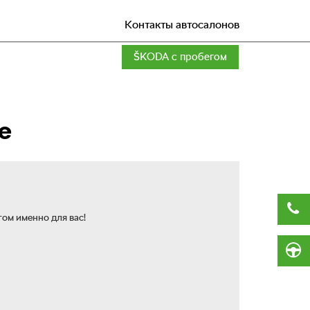
Контакты автосалонов
SKODA
с пробегом
е
ом именно для вас!
Заказать звонок
Заказать звонок
Заказать звонок
Заказать звонок
Заказать звонок