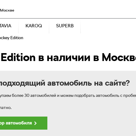
 Москве
TAVIA
KAROQ
SUPERB
ckey Edition
Edition в наличии в Москв
подходящий автомобиль на сайте?
паем более 30 автомобилей и можем подобрать автомобиль с пробег
латно.
RAPID
KODIAQ
OCTAVIA
KAROQ
SUPERB
бор
автомобиля
Звоните
Звоните
Звоните
Звоните
Звоните